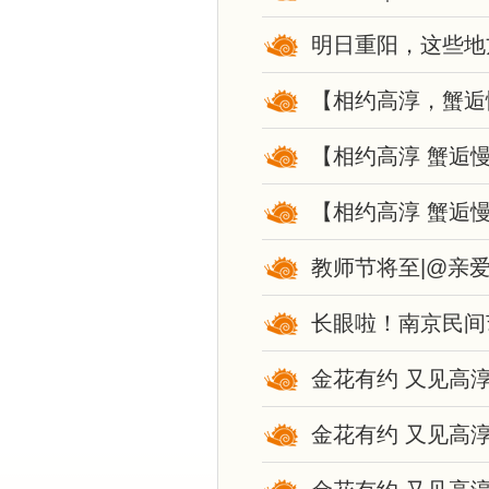
明日重阳，这些地
【相约高淳，蟹逅
【相约高淳 蟹逅
【相约高淳 蟹逅
教师节将至|@亲
长眼啦！南京民间
金花有约 又见高
金花有约 又见高淳