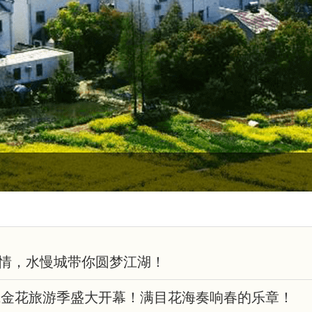
情，水慢城带你圆梦江湖！
慢城金花旅游季盛大开幕！满目花海奏响春的乐章！