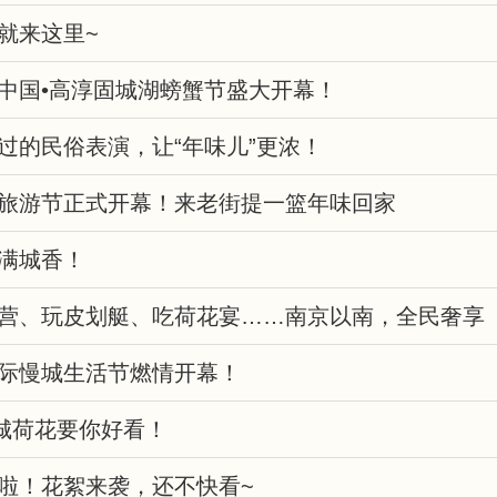
就来这里~
中国•高淳固城湖螃蟹节盛大开幕！
过的民俗表演，让“年味儿”更浓！
旅游节正式开幕！来老街提一篮年味回家
满城香！
营、玩皮划艇、吃荷花宴……南京以南，全民奢享
际慢城生活节燃情开幕！
慢城荷花要你好看！
啦！花絮来袭，还不快看~