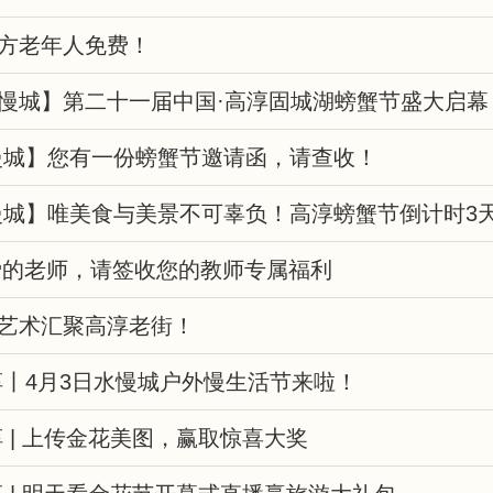
方老年人免费！
慢城】第二十一届中国·高淳固城湖螃蟹节盛大启幕
慢城】您有一份螃蟹节邀请函，请查收！
慢城】唯美食与美景不可辜负！高淳螃蟹节倒计时3
爱的老师，请签收您的教师专属福利
艺术汇聚高淳老街！
淳丨4月3日水慢城户外慢生活节来啦！
 | 上传金花美图，赢取惊喜大奖