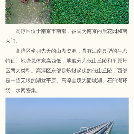
高淳区位于南京市南部，被誉为南京的后花园和南
大门。
高淳区坐拥先天的山湖资源，具有江南典型的生态
特征。地势总体东高西低，地貌分为低山丘陵和平原圩
区两大类型。高淳区东部是蜿蜒起伏的低山丘陵，西部
是一望无垠的湖盆平原。高淳全境为固城湖、石臼湖环
绕，水网密集。