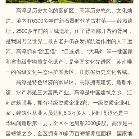
高淳是历史文化的富矿区。高淳历史悠久、文化灿
烂。境内有6300多年前新石器时代的古村落——薛城遗
址，2500多年前的固城遗址。伍子胥率部开凿的胥河，
是我国乃至世界上最古老并仍在发挥航运作用的人工运
河。高淳拥有“跳五猖”、“目连戏”、“大马灯”等一批国家
和省市级非物质文化遗产，是全国文化先进区、苏南唯
一的省级文化生态保护实验区、江苏省历史文化名城。
高淳是特色经济的富民区。高淳拥有建筑、造船水
运、水产养殖三大富民产业。高淳是中国建筑之乡、江
苏建筑强县，拥有特级资质企业2家、一级资质企业41
家，建筑业从业人员达到5.3万多人，同时高淳还是中
华民间造船第一县，全区在运船舶2000多艘。高淳是中
国螃蟹之乡，全区拥有20多万亩螃蟹养殖面积，国家地