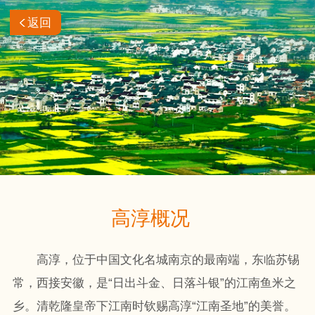
返回
高淳概况
高淳，位于中国文化名城南京的最南端，东临苏锡
常，西接安徽，是“日出斗金、日落斗银”的江南鱼米之
乡。清乾隆皇帝下江南时钦赐高淳“江南圣地”的美誉。