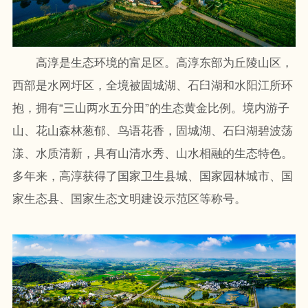
高淳是生态环境的富足区。高淳东部为丘陵山区，
西部是水网圩区，全境被固城湖、石臼湖和水阳江所环
抱，拥有“三山两水五分田”的生态黄金比例。境内游子
山、花山森林葱郁、鸟语花香，固城湖、石臼湖碧波荡
漾、水质清新，具有山清水秀、山水相融的生态特色。
多年来，高淳获得了国家卫生县城、国家园林城市、国
家生态县、国家生态文明建设示范区等称号。