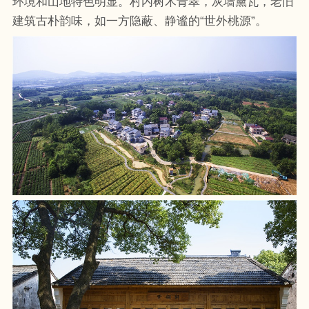
环境和山地特色明显。村内树木青翠，灰墙黛瓦，老旧
建筑古朴韵味，如一方隐蔽、静谧的“世外桃源”。