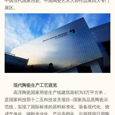
中国当代国家用瓷、中国陶瓷艺术大师作品展四大专门
展区。
现代陶瓷生产工艺观览
高淳陶瓷国家用瓷生产线建筑面积为3万平方米，
是国家科技部十二五科技攻关项目--国家高品质陶瓷示
范线，实现了国际标准的原料标准化、装备现代化、烧
成气体化、辅料专业化、产品高档化，引领我国日用陶