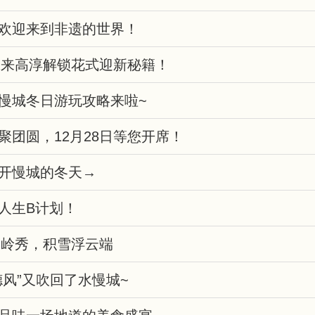
欢迎来到非遗的世界！
元旦来高淳解锁花式迎新秘籍！
慢城冬日游玩攻略来啦~
聚团圆，12月28日等您开席！
开慢城的冬天→
人生B计划！
南阴岭秀，积雪浮云端
德风”又吹回了水慢城~