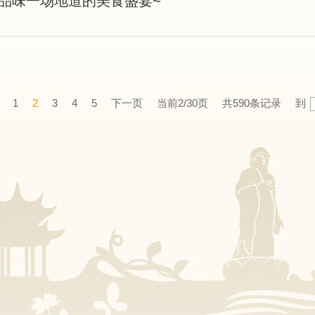
品味一场地道的美食盛宴~
1
2
3
4
5
下一页
当前2/30页
共590条记录
到