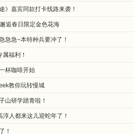
途》嘉宾同款打卡线路来袭！
：邂逅春日限定金色花海
急急急~本特种兵要冲了！
专属福利！
一杯咖啡开始
Seek教你玩转慢城
子山研学踏青啦！
高淳人都来这儿迎蛇年了！
了！