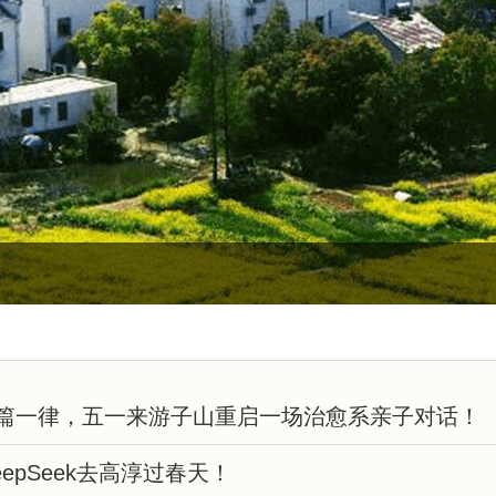
绝千篇一律，五一来游子山重启一场治愈系亲子对话！
epSeek去高淳过春天！