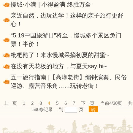
慢城·小满 | 小得盈满 终胜万全
亲近自然，边玩边学！这样的亲子旅行更舒
心！
“5.19中国旅游日”将至，慢城多个景区免门
票！半价！
枇杷熟了！来水慢城采摘初夏的甜蜜~
在没有天花板的地方，与夏天say hi~
五一旅行指南 |【高淳老街】编钟演奏、民俗
巡游、露营音乐角……玩转老街！
上一页
1
2
3
4
5
6
7
下一页
当前4/30页
共
590条记录
到
页
转