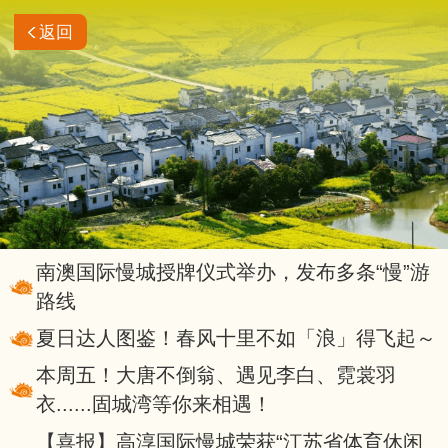
返回
南澳国际慢城授牌仪式举办，发布多条“慢”游
路线
夏日达人图鉴！春风十里不如「浪」得飞起～
本周五！大唐不倒翁、遇见李白、霓裳羽
衣......固城湾等你来相遇！
【喜报】高淳国际慢城荣获“江苏省体育休闲