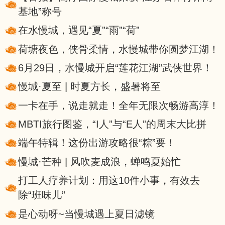
基地”称号
在水慢城，遇见“夏”“雨”“荷”
荷塘夜色，侠骨柔情，水慢城带你圆梦江湖！
6月29日，水慢城开启“莲花江湖”武侠世界！
慢城·夏至 | 时夏方长，盛暑将至
一卡在手，说走就走！全年无限次畅游高淳！
MBTI旅行图鉴，“I人”与“E人”的周末大比拼
端午特辑！这份出游攻略很“粽”要！
慢城·芒种 | 风吹麦成浪，蝉鸣夏始忙
打工人疗养计划：用这10件小事，有效去
除“班味儿”
是心动呀~当慢城遇上夏日滤镜